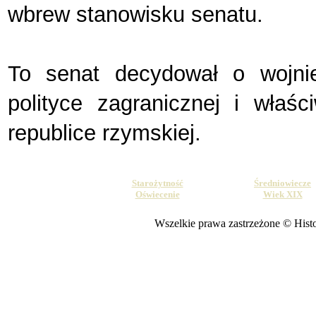
wbrew stanowisku senatu.
To senat decydował o wojni
polityce zagranicznej i właś
republice rzymskiej.
Starożytność
Średniowiecze
Oświecenie
Wiek XIX
Wszelkie prawa zastrzeżone © Histor