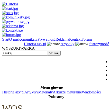
Start
O nas
Komunikaty
Prywatność
Reklama
Kontakt
Forum
Historia.azv.pl
Artykuły
Starożytność
WYSZUKIWARKA
Menu główne
Historia.azv.pl
Artykuły
Materiały
Arkusze maturalne
Wiadomości
Polecamy
WOS